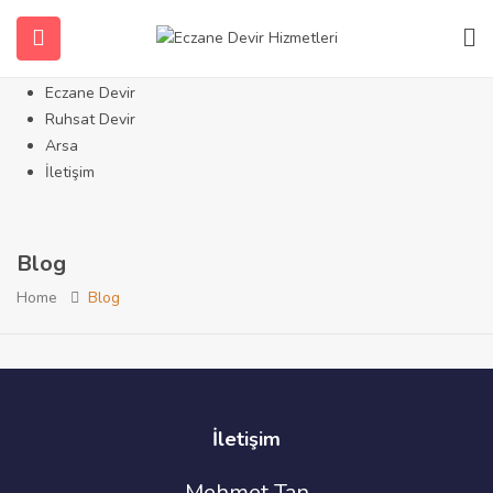
Ana Sayfa
Hakkımızda
Tüm İlanlar
Eczane Devir
Ruhsat Devir
Arsa
İletişim
Blog
Home
Blog
İletişim
Mehmet Tan