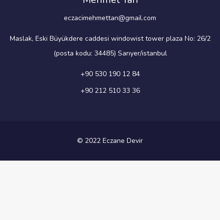
eczacimehmettan@gmail.com
Maslak, Eski Büyükdere caddesi windowist tower plaza No: 26/2
(posta kodu: 34485) Sarıyer/istanbul
+90 530 190 12 84
+90 212 510 33 36
© 2022 Eczane Devir